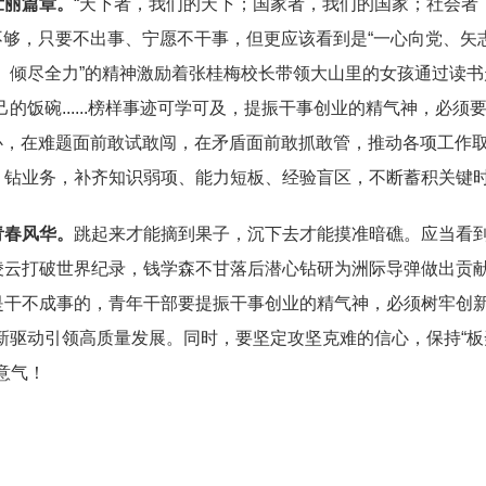
壮丽篇章。
“天下者，我们的天下；国家者，我们的国家；社会者
神不够，只要不出事、宁愿不干事，但更应该看到是“一心向党、矢
、倾尽全力”的精神激励着张桂梅校长带领大山里的女孩通过读书
的饭碗......榜样事迹可学可及，提振干事创业的精气神，必
决心，在难题面前敢试敢闯，在矛盾面前敢抓敢管，推动各项工作
、钻业务，补齐知识弱项、能力短板、经验盲区，不断蓄积关键
青春风华。
跳起来才能摘到果子，沉下去才能摸准暗礁。应当看到
凌云打破世界纪录，钱学森不甘落后潜心钻研为洲际导弹做出贡
干不成事的，青年干部要提振干事创业的精气神，必须树牢创新意
新驱动引领高质量发展。同时，要坚定攻坚克难的信心，保持“板
生意气！