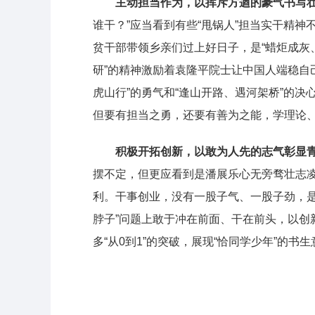
主动担当作为，以挥斥方遒的豪气书写
谁干？”应当看到有些“甩锅人”担当实干精
贫干部带领乡亲们过上好日子，是“蜡炬成灰
研”的精神激励着袁隆平院士让中国人端稳自己
虎山行”的勇气和“逢山开路、遇河架桥”的
但要有担当之勇，还要有善为之能，学理论
积极开拓创新，以敢为人先的志气彰显
摆不定，但更应看到是潘展乐心无旁骛壮志
利。干事创业，没有一股子气、一股子劲，是
脖子”问题上敢于冲在前面、干在前头，以创
多“从0到1”的突破，展现“恰同学少年”的书