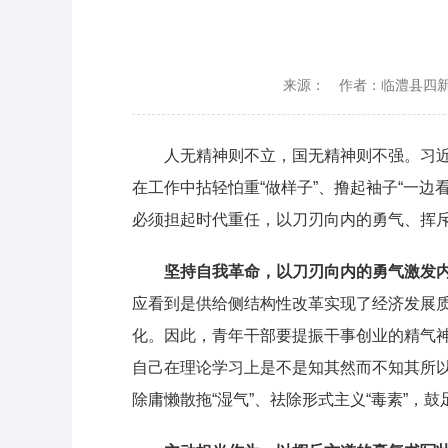
来源：
作者：临澧县四新
人无精神则不立，国无精神则不强。习近
在工作中拈轻怕重“做样子”、撸起袖子“一
必须担起时代重任，以刀刃向内的勇气、挥
坚持自我革命，以刀刃向内的勇气激发
应看到是供给侧结构性改革实现了经济发展
化。因此，青年干部要提振干事创业的精气神
自己在理论学习上是不是知其然而不知其所以
除庸懒散拖“湿气”、祛除形式主义“毒素”，