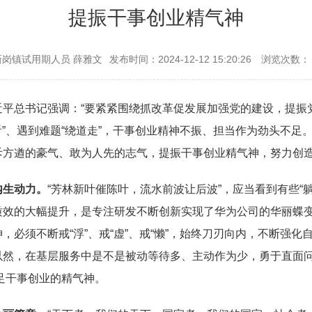
提振干事创业精气神
岗镇试用期人员 薛雅文
发布时间：2024-12-12 15:20:26
浏览次数：
平总书记强调：“要紧紧围绕抓改革促发展加强党的建设，提振
边看”、遇到难题“绕道走”，干事创业精神不振、担当作为劲头不
斥方遒的豪气、敢为人先的志气，提振干事创业精气神，努力创
内生动力。
“芳林新叶催陈叶，流水前波让后波”，应当看到有些“
质效的大幅提升，是专注研发不断创新实现了华为公司的华丽蝶
，必须不断戒“浮”、戒“虚”、戒“懒”，始终刀刃向内，不断强
然，在基层服务中是不是被动等待多、主动作为少，勇于直面问题，
鼓足干事创业的精气神。