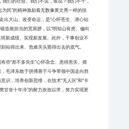
，我们的社会。我们不说，谁说？我们不干，
志为民”的精神激励着无数像黄文秀一样的扶
走出大山、改变命运，是“心怀苍生、潜心钻
须要锻造敢担当的宽肩膀，以“明知山有虎、偏向
取得新成绩、实现新发展。此外，干事创业不
时刻站得出来、危难关头豁得出去的底气。
有些“差不多先生”心怀杂念、患得患失、摇
献，毛泽东敢于拼搏善于斗争带领中国走向胜
识，培养创新思维，在技术“无人区”和“卡
凳甘坐十年冷”的耐力孜孜以求，努力实现更