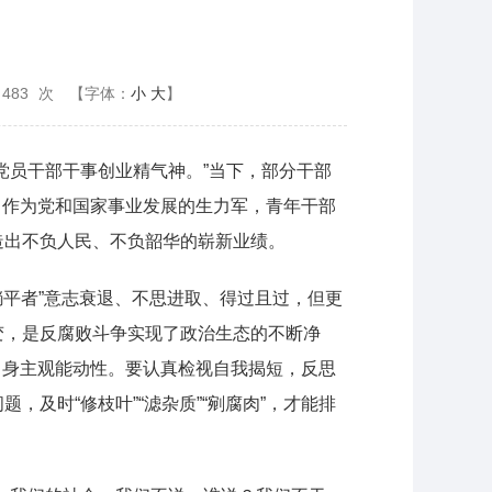
483
次
【字体：
小
大
】
党员干部干事创业精气神。”当下，部分干部
足。作为党和国家事业发展的生力军，青年干部
造出不负人民、不负韶华的崭新业绩。
躺平者”意志衰退、不思进取、得过且过，但更
变，是反腐败斗争实现了政治生态的不断净
化自身主观能动性。要认真检视自我揭短，反思
及时“修枝叶”“滤杂质”“剜腐肉”，才能排