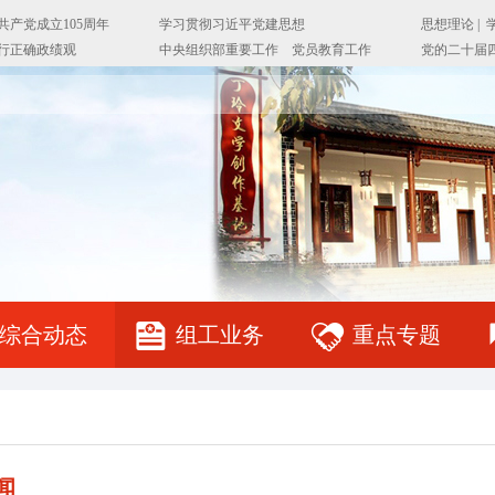
综合动态
组工业务
重点专题
闻