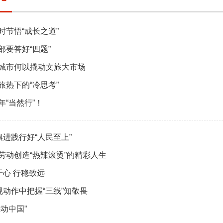
时节悟“成长之道”
部要答好“四题”
城市何以撬动文旅大市场
旅热下的“冷思考”
年“当然行”！
”俱进践行好“人民至上”
劳动创造“热辣滚烫”的精彩人生
于心 行稳致远
”规动作中把握“三线”知敬畏
感动中国”