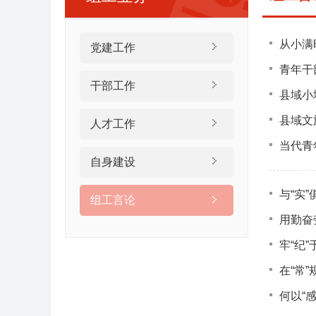
从小满
党建工作
青年干
干部工作
县域小
县域文
人才工作
当代青
自身建设
与“实
组工言论
用勤奋
牢“纪”
在“常
何以“